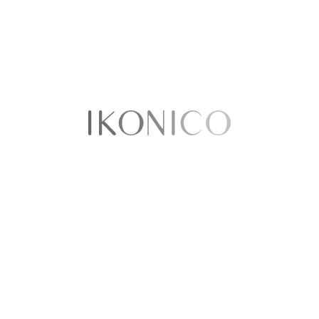
Sobre nosotros​
Quiénes somos
Política de Privacidad
Términos y condiciones
Contáctenos
Sellercentral
¿Tenemos tiendas físicas?​​
Puntos de venta
Ikonico Floresta
CC Cafam Floresta - Local 1027A
Avenida Carrera 68 No 90-88
Bogotá Colombia