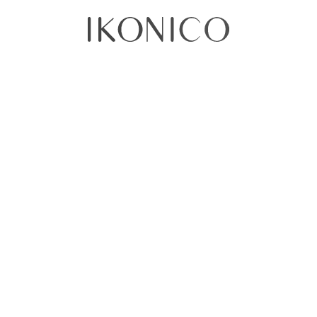
Tamaños disponibles:
50ml
https://ikonico.com/?
post_type=product&p=32235
Añadir al carrito
Comprar ahora