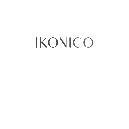
No existen productos que coincidan con tu
selección
Sobre nosotros​
Quiénes somos
Política de Privacidad
Términos y condiciones
Contáctenos
Sellercentral
¿Tenemos tiendas físicas?​​
Puntos de venta
Ikonico Floresta
CC Cafam Floresta - Local 1027A
Avenida Carrera 68 No 90-88
Bogotá Colombia