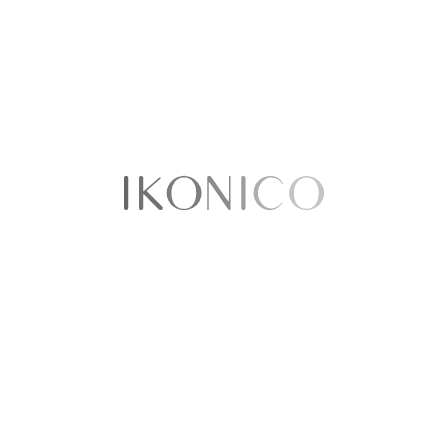
Ordenar por:
Precio
No existen productos que coincidan con tu
selección
Sobre nosotros​
Quiénes somos
Política de Privacidad
Términos y condiciones
Contáctenos
Sellercentral
¿Tenemos tiendas físicas?​​
Puntos de venta
Ikonico Floresta
CC Cafam Floresta - Local 1027A
Avenida Carrera 68 No 90-88