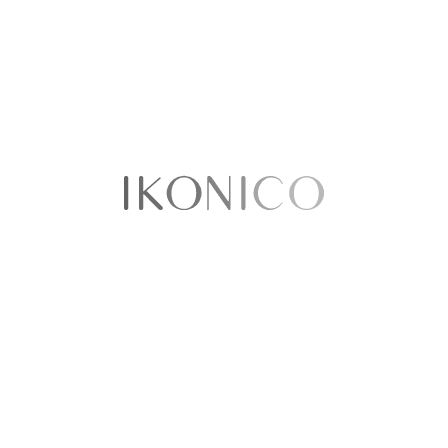
Ordenar por:
Precio
No existen productos que coincidan con tu
selección
Sobre nosotros​
Quiénes somos
Política de Privacidad
Términos y condiciones
Contáctenos
Sellercentral
¿Tenemos tiendas físicas?​​
Puntos de venta
Ikonico Floresta
CC Cafam Floresta - Local 1027A
Avenida Carrera 68 No 90-88