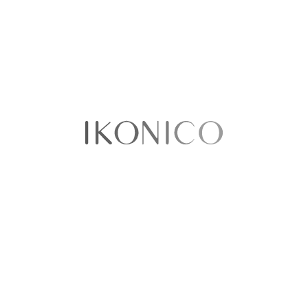
Ordenar por:
Precio
No existen productos que coincidan con tu
selección
Sobre nosotros​
Quiénes somos
Política de Privacidad
Términos y condiciones
Contáctenos
Sellercentral
¿Tenemos tiendas físicas?​​
Puntos de venta
Ikonico Floresta
CC Cafam Floresta - Local 1027A
Avenida Carrera 68 No 90-88