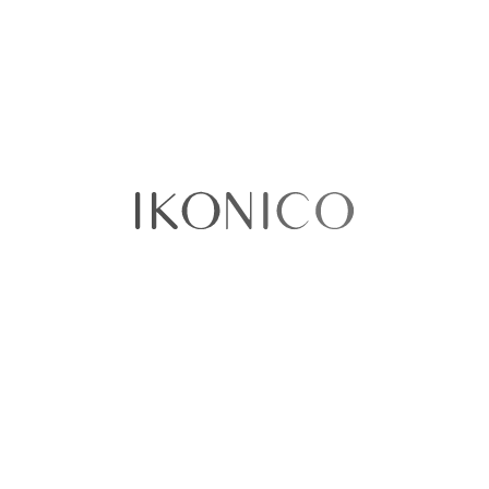
Ordenar por:
Precio
No existen productos que coincidan con tu
selección
Sobre nosotros​
Quiénes somos
Política de Privacidad
Términos y condiciones
Contáctenos
Sellercentral
¿Tenemos tiendas físicas?​​
Puntos de venta
Ikonico Floresta
CC Cafam Floresta - Local 1027A
Avenida Carrera 68 No 90-88